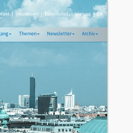
takt
|
Impressum
|
Datenschutzerklärung
|
EN
gang
Themen
Newsletter
Archiv