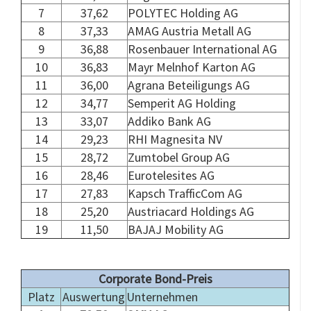
7
37,62
POLYTEC Holding AG
8
37,33
AMAG Austria Metall AG
9
36,88
Rosenbauer International AG
10
36,83
Mayr Melnhof Karton AG
11
36,00
Agrana Beteiligungs AG
12
34,77
Semperit AG Holding
13
33,07
Addiko Bank AG
14
29,23
RHI Magnesita NV
15
28,72
Zumtobel Group AG
16
28,46
Eurotelesites AG
17
27,83
Kapsch TrafficCom AG
18
25,20
Austriacard Holdings AG
19
11,50
BAJAJ Mobility AG
.
Corporate Bond-Preis
Platz
Auswertung
Unternehmen