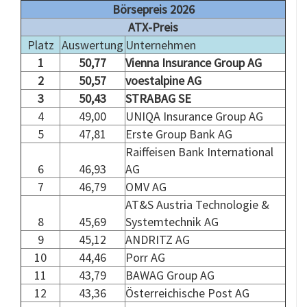
Börsepreis 2026
ATX-Preis
Platz
Auswertung
Unternehmen
1
50,77
Vienna Insurance Group AG
2
50,57
voestalpine AG
3
50,43
STRABAG SE
4
49,00
UNIQA Insurance Group AG
5
47,81
Erste Group Bank AG
Raiffeisen Bank International
6
46,93
AG
7
46,79
OMV AG
AT&S Austria Technologie &
8
45,69
Systemtechnik AG
9
45,12
ANDRITZ AG
10
44,46
Porr AG
11
43,79
BAWAG Group AG
12
43,36
Österreichische Post AG