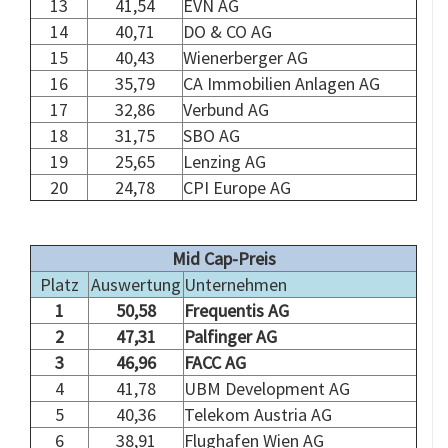
13
41,54
EVN AG
14
40,71
DO & CO AG
15
40,43
Wienerberger AG
16
35,79
CA Immobilien Anlagen AG
17
32,86
Verbund AG
18
31,75
SBO AG
19
25,65
Lenzing AG
20
24,78
CPI Europe AG
.
Mid Cap-Preis
Platz
Auswertung
Unternehmen
1
50,58
Frequentis AG
2
47,31
Palfinger AG
3
46,96
FACC AG
4
41,78
UBM Development AG
5
40,36
Telekom Austria AG
6
38,91
Flughafen Wien AG