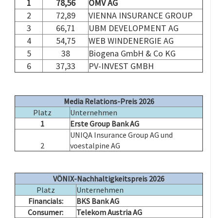
1
78,56
OMV AG
2
72,89
VIENNA INSURANCE GROUP
3
66,71
UBM DEVELOPMENT AG
4
54,75
WEB WINDENERGIE AG
5
38
Biogena GmbH & Co KG
6
37,33
PV-INVEST GMBH
.
.
Media Relations-Preis 2026
Platz
Unternehmen
1
Erste Group Bank AG
UNIQA Insurance Group AG und
2
voestalpine AG
.
VÖNIX-Nachhaltigkeitspreis 2026
Platz
Unternehmen
Financials:
BKS Bank AG
Consumer:
Telekom Austria AG