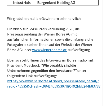
Industrials:
Burgenland Holding AG
.
Wir gratulieren allen Gewinnern sehr herzlich.
.
Ein Video zur Börse Preis Verleihung 2026, die
Presseaussendung der Wiener Börse AG mit
ausführlichen Informationen sowie die umfangreiche
Fotogalerie stehen Ihnen auf der Website der Wiener
Börse AG unter
www.wienerboerse.at
zur Verfügung.
.
Ebenso steht Ihnen das Interview im Börsenradio mit
Präsident Mostböck:
"Wie proaktiv sind die
Unternehmen gegenüber den Investoren?"
unter
folgendem Link zur Verfügung:
https://www.wienerborse.at/news/boersenradio/detail/?
radio=45535&cHash=c98414d595307ff95f92bbb244b83783