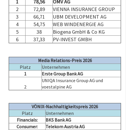
1
78,56
OMV AG
2
72,89
VIENNA INSURANCE GROUP
3
66,71
UBM DEVELOPMENT AG
4
54,75
WEB WINDENERGIE AG
5
38
Biogena GmbH & Co KG
6
37,33
PV-INVEST GMBH
.
.
Media Relations-Preis 2026
Platz
Unternehmen
1
Erste Group Bank AG
UNIQA Insurance Group AG und
2
voestalpine AG
.
VÖNIX-Nachhaltigkeitspreis 2026
Platz
Unternehmen
Financials:
BKS Bank AG
Consumer:
Telekom Austria AG