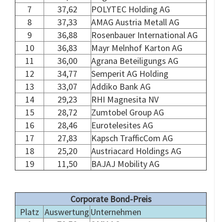
7
37,62
POLYTEC Holding AG
8
37,33
AMAG Austria Metall AG
9
36,88
Rosenbauer International AG
10
36,83
Mayr Melnhof Karton AG
11
36,00
Agrana Beteiligungs AG
12
34,77
Semperit AG Holding
13
33,07
Addiko Bank AG
14
29,23
RHI Magnesita NV
15
28,72
Zumtobel Group AG
16
28,46
Eurotelesites AG
17
27,83
Kapsch TrafficCom AG
18
25,20
Austriacard Holdings AG
19
11,50
BAJAJ Mobility AG
.
Corporate Bond-Preis
Platz
Auswertung
Unternehmen