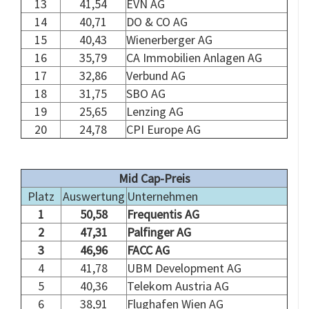
13
41,54
EVN AG
14
40,71
DO & CO AG
15
40,43
Wienerberger AG
16
35,79
CA Immobilien Anlagen AG
17
32,86
Verbund AG
18
31,75
SBO AG
19
25,65
Lenzing AG
20
24,78
CPI Europe AG
.
Mid Cap-Preis
Platz
Auswertung
Unternehmen
1
50,58
Frequentis AG
2
47,31
Palfinger AG
3
46,96
FACC AG
4
41,78
UBM Development AG
5
40,36
Telekom Austria AG
6
38,91
Flughafen Wien AG