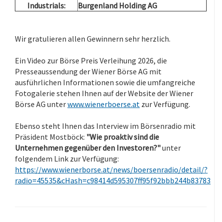
Industrials:
Burgenland Holding AG
.
Wir gratulieren allen Gewinnern sehr herzlich.
.
Ein Video zur Börse Preis Verleihung 2026, die
Presseaussendung der Wiener Börse AG mit
ausführlichen Informationen sowie die umfangreiche
Fotogalerie stehen Ihnen auf der Website der Wiener
Börse AG unter
www.wienerboerse.at
zur Verfügung.
.
Ebenso steht Ihnen das Interview im Börsenradio mit
Präsident Mostböck:
"Wie proaktiv sind die
Unternehmen gegenüber den Investoren?"
unter
folgendem Link zur Verfügung:
https://www.wienerborse.at/news/boersenradio/detail/?
radio=45535&cHash=c98414d595307ff95f92bbb244b83783