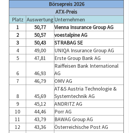
Börsepreis 2026
ATX-Preis
Platz
Auswertung
Unternehmen
1
50,77
Vienna Insurance Group AG
2
50,57
voestalpine AG
3
50,43
STRABAG SE
4
49,00
UNIQA Insurance Group AG
5
47,81
Erste Group Bank AG
Raiffeisen Bank International
6
46,93
AG
7
46,79
OMV AG
AT&S Austria Technologie &
8
45,69
Systemtechnik AG
9
45,12
ANDRITZ AG
10
44,46
Porr AG
11
43,79
BAWAG Group AG
12
43,36
Österreichische Post AG